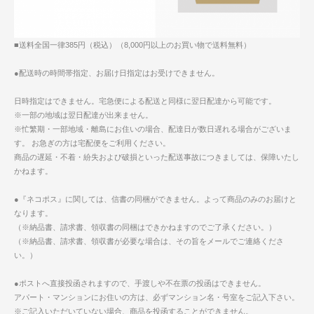
■送料全国一律385円（税込）（8,000円以上のお買い物で送料無料）
●配送時の時間帯指定、お届け日指定はお受けできません。
日時指定はできません。宅急便による配送と同様に翌日配達から可能です。
※一部の地域は翌日配達が出来ません。
※忙繁期・一部地域・離島にお住いの場合、配達日が数日遅れる場合がございま
す。 お急ぎの方は宅配便をご利用ください。
商品の遅延・不着・紛失および破損といった配送事故につきましては、保障いたし
かねます。
●『ネコポス』に関しては、信書の同梱ができません。よって商品のみのお届けと
なります。
（※納品書、請求書、領収書の同梱はできかねますのでご了承ください。）
（※納品書、請求書、領収書が必要な場合は、その旨をメールでご連絡くださ
い。）
●ポストへ直接投函されますので、手渡しや不在票の投函はできません。
アパート・マンションにお住いの方は、必ずマンション名・号室をご記入下さい。
※ご記入いただいていない場合、商品を投函することができません。