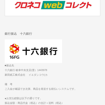
銀行振込 十六銀行
■振込先
十六銀行 岐阜中央支店(普）1443978
家田紙工株式会社 イエダシコウ(カ
備 考
ご入金が確認でき次第、商品を発送する前払いシステムです。
●お支払総額は以下の通りです。
振込金額：商品代金（税込）の合計＋送料（税込）