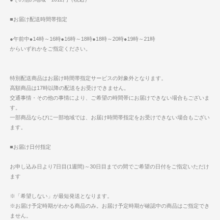
■お届け配送時間帯指定
●午前中●14時～16時●16時～18時●18時～20時●19時～21時
からいずれかをご指定ください。
特別配送商品はお届け時間帯指定サービスの対象外となります。
高額商品は17時以降の配送をお受けできません。
交通事情・その他の事情により、ご希望の時間帯にお届けできない場合もございま
す。
一部商品ならびに一部地域では、お届け時間帯指定をお受けできない場合もござい
ます。
■お届け日付指定
お申し込み日より7日目(1週間)～30日目までの間でご希望の日付をご指定いただけ
ます
※「希望しない」が最短発送となります。
※お届け予定時期がわかる商品のみ。お届け予定時期が確認中の商品はご指定でき
ません。