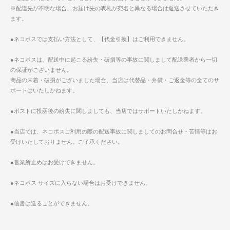
※配達先が不明な場合、お届け先の表札が宛名と異なる場合は返送させていただき
ます。
●ネコポスでは支払い方法として、【代金引換】はご利用できません。
●ネコポスは、配送中に起こる紛失・破損等の事故に関しまして配送業者から一切
の保証がございません。
商品の未着・破損がございました場合、当店は代替品・弁償・ご返金等の全てのサ
ポートはいたしかねます。
●ポストに投函後の紛失に関しましても、当店ではサポートいたしかねます。
●当店では、ネコポスご利用の際の配送事故に関しましてのお問合せ・苦情等はお
受けいたしておりません。ご了承ください。
●営業所止めはお受けできません。
●ネコポス サイズに入らない場合はお受けできません。
●信書は送ることができません。