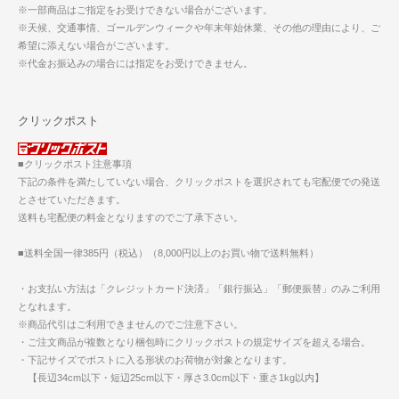
※一部商品はご指定をお受けできない場合がございます。
※天候、交通事情、ゴールデンウィークや年末年始休業、その他の理由により、ご
希望に添えない場合がございます。
※代金お振込みの場合には指定をお受けできません。
クリックポスト
■クリックポスト注意事項
下記の条件を満たしていない場合、クリックポストを選択されても宅配便での発送
とさせていただきます。
送料も宅配便の料金となりますのでご了承下さい。
■送料全国一律385円（税込）（8,000円以上のお買い物で送料無料）
・お支払い方法は「クレジットカード決済」「銀行振込」「郵便振替」のみご利用
となれます。
※商品代引はご利用できませんのでご注意下さい。
・ご注文商品が複数となり梱包時にクリックポストの規定サイズを超える場合。
・下記サイズでポストに入る形状のお荷物が対象となります。
【長辺34cm以下・短辺25cm以下・厚さ3.0cm以下・重さ1kg以内】