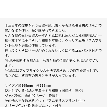
千三百年の歴史をもつ美濃和紙は古くから清流長良川の清らかで
豊かな水を使い、受け継がれてきました。
そんな質の良い美濃の手すき和紙に惚れ込んだ女性和紙職人が一
枚一枚丁寧に手すきした和紙を本紙に、ウィリアムモリスのプリ
ント生地を表紙に使用しています。
持ち歩くときにページがめくれないようにするゴムバンド付きで
す。
*生地を裁断する都合上、写真と柄の位置が異なる場合がござい
ます。
*和紙にはアップサイクルの手法で漉き返しの原料を混入してい
るために、楮特有の黒皮とチリが入っています。
サイズ／縦165mm 横115mm
使用している和紙／美濃手すき和紙（国産楮、三椏）
ジャバラ式、両面40ページ、袋綴じ
その他の主な原材料／ウィリアムモリスプリント生地
オリーブ色の開閉防止ゴムバント付き