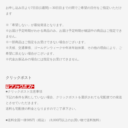
お申し込み日より7日目(1週間)～30日目までの間でご希望の日付をご指定いただけ
ます
※「希望しない」が最短発送となります。
※お届け予定時期がわかる商品のみ。お届け予定時期が確認中の商品はご指定でき
ません。
※一部商品はご指定をお受けできない場合がございます。
※天候、交通事情、ゴールデンウィークや年末年始休業、その他の理由により、ご
希望に添えない場合がございます。
※代金お振込みの場合には指定をお受けできません。
クリックポスト
■クリックポスト注意事項
下記の条件を満たしていない場合、クリックポストを選択されても宅配便での発送
とさせていただきます。
送料も宅配便の料金となりますのでご了承下さい。
■送料全国一律385円（税込）（8,000円以上のお買い物で送料無料）