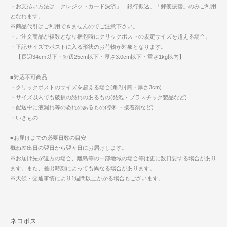
・お支払い方法は「クレジットカード決済」「銀行振込」「郵便振替」のみご利用
となれます。
※商品代引はご利用できませんのでご注意下さい。
・ご注文商品が複数となり梱包時にクリックポストの規定サイズを超える場合。
・下記サイズでポストに入る形状のお荷物が対象となります。
【長辺34cm以下・短辺25cm以下・厚さ3.0cm以下・重さ1kg以内】
■対応不可商品
・クリックポストのサイズを超える場合(角2封筒・厚さ3cm)
・サイズ以内でも破損の恐れのあるもの(発泡・プラスチック製品など)
・配送中に液漏れ等の恐れのあるもの(塗料・接着剤など)
・いきもの
■お届けまでの必要日数の目安
概ね差出日の翌日から翌々日にお届けします。
※お届け先が遠方の場合、離島等の一部地域の場合等は更に数日要する場合があり
ます。また、差出時刻によっても異なる場合があります。
※天候・交通事情により1週間以上かかる場合もございます。
ネコポス