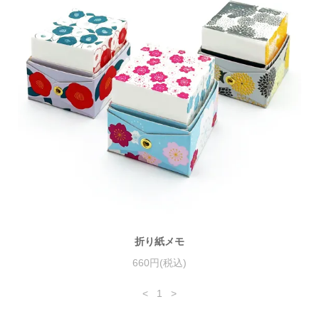
折り紙メモ
660円(税込)
<
1
>