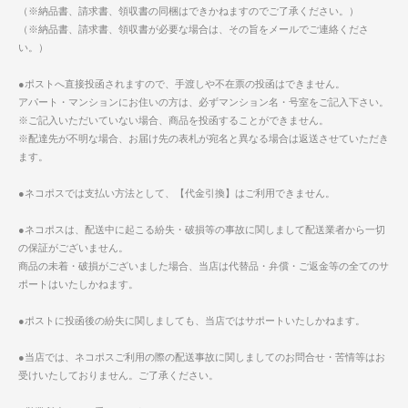
（※納品書、請求書、領収書の同梱はできかねますのでご了承ください。）
（※納品書、請求書、領収書が必要な場合は、その旨をメールでご連絡くださ
い。）
●ポストへ直接投函されますので、手渡しや不在票の投函はできません。
アパート・マンションにお住いの方は、必ずマンション名・号室をご記入下さい。
※ご記入いただいていない場合、商品を投函することができません。
※配達先が不明な場合、お届け先の表札が宛名と異なる場合は返送させていただき
ます。
●ネコポスでは支払い方法として、【代金引換】はご利用できません。
●ネコポスは、配送中に起こる紛失・破損等の事故に関しまして配送業者から一切
の保証がございません。
商品の未着・破損がございました場合、当店は代替品・弁償・ご返金等の全てのサ
ポートはいたしかねます。
●ポストに投函後の紛失に関しましても、当店ではサポートいたしかねます。
●当店では、ネコポスご利用の際の配送事故に関しましてのお問合せ・苦情等はお
受けいたしておりません。ご了承ください。